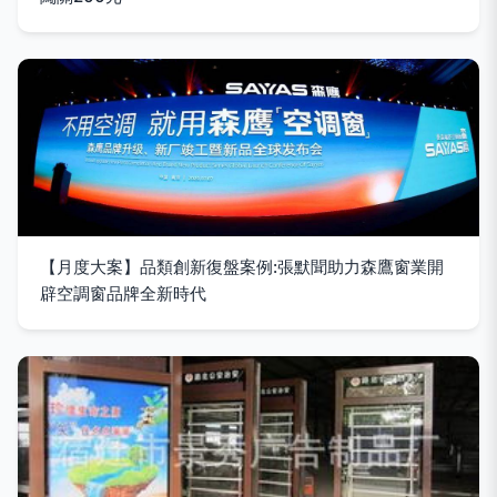
【月度大案】品類創新復盤案例:張默聞助力森鷹窗業開
辟空調窗品牌全新時代