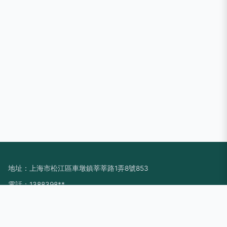
地址：上海市松江區車墩鎮莘莘路1弄8號853
電話：1388398**
Copyright © 2026
www.szdy023.cn
廣告發布
上海唯暢昕網絡科