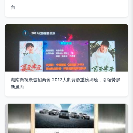
向
湖南衛視廣告招商會 2017大劇資源重磅揭曉，引領熒屏
新風向